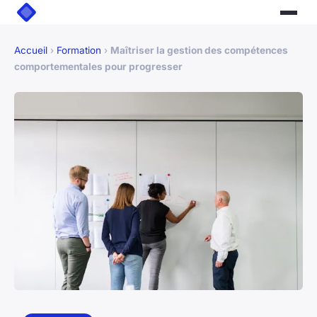
Accueil
›
Formation
›
Maîtriser la gestion des compétences
comportementales pour progresser