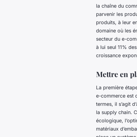
la chaîne du comm
parvenir les prod
produits, à leur e
domaine où les ém
secteur du e-comm
à lui seul 11% de
croissance expone
Mettre en p
La première étape
e-commerce est d
termes, il s’agit
la supply chain. 
écologique, l’opti
matériaux d’emba
place un système 