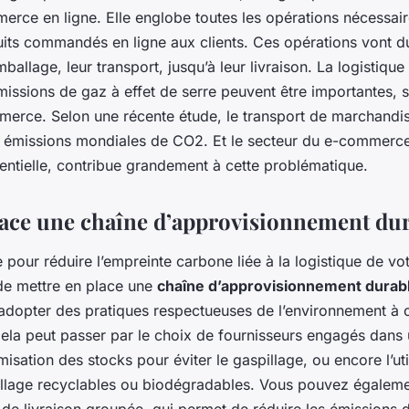
erce en ligne. Elle englobe toutes les opérations nécessair
uits commandés en ligne aux clients. Ces opérations vont 
mballage, leur transport, jusqu’à leur livraison. La logistiqu
issions de gaz à effet de serre peuvent être importantes, s
erce. Selon une récente étude, le transport de marchandis
s émissions mondiales de CO2. Et le secteur du e-commerc
ntielle, contribue grandement à cette problématique.
lace une chaîne d’approvisionnement du
 pour réduire l’empreinte carbone liée à la logistique de vo
e mettre en place une
chaîne d’approvisionnement durab
 d’adopter des pratiques respectueuses de l’environnement à
Cela peut passer par le choix de fournisseurs engagés dan
misation des stocks pour éviter le gaspillage, ou encore l’uti
llage recyclables ou biodégradables. Vous pouvez égaleme
de livraison groupée, qui permet de réduire les émissions 