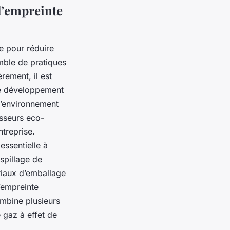
l’empreinte
le pour réduire
mble de pratiques
èrement, il est
de développement
 l’environnement
isseurs eco-
ntreprise.
essentielle à
spillage de
ériaux d’emballage
’empreinte
ombine plusieurs
 gaz à effet de