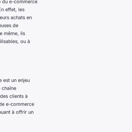
que du e-commerce
n effet, les
eurs achats en
ueuses de
De même, ils
lisables, ou à
e est un enjeu
e chaîne
des clients à
es de e-commerce
uant à offrir un