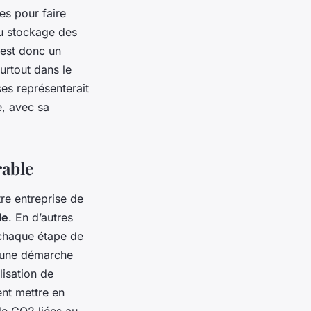
es pour faire
du stockage des
e est donc un
urtout dans le
es représenterait
e, avec sa
rable
tre entreprise de
le
. En d’autres
 chaque étape de
s une démarche
lisation de
nt mettre en
de CO2 liées au