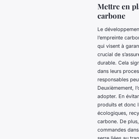
Mettre en p
carbone
Le développemen
l’empreinte carb
qui visent à garan
crucial de s’ass
durable. Cela sig
dans leurs proces
responsables peut 
Deuxièmement, l’o
adopter. En évita
produits et donc 
écologiques, recy
carbone. De plus,
commandes dans un
serre liées au tra