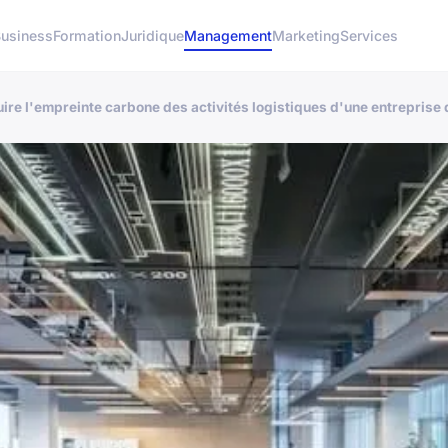
usiness
Formation
Juridique
Management
Marketing
Services
uire l'empreinte carbone des activités logistiques d'une entrepris