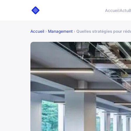
Accueil
Actu
B
Accueil
›
Management
›
Quelles stratégies pour réd